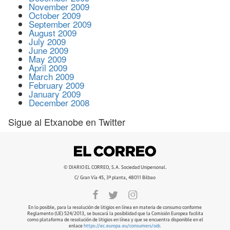
November 2009
October 2009
September 2009
August 2009
July 2009
June 2009
May 2009
April 2009
March 2009
February 2009
January 2009
December 2008
Sigue al Etxanobe en Twitter
© DIARIO EL CORREO, S.A. Sociedad Unipersonal.
C/ Gran Vía 45, 3ª planta, 48011 Bilbao
En lo posible, para la resolución de litigios en línea en materia de consumo conforme
Reglamento (UE) 524/2013, se buscará la posibilidad que la Comisión Europea facilita
como plataforma de resolución de litigios en línea y que se encuentra disponible en el
enlace
https://ec.europa.eu/consumers/odr
.