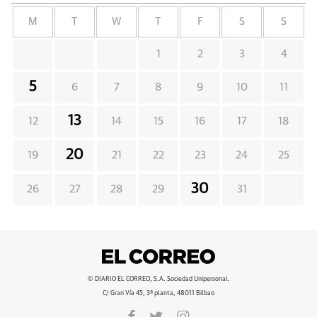
M
T
W
T
F
S
S
1
2
3
4
5
6
7
8
9
10
11
13
12
14
15
16
17
18
20
19
21
22
23
24
25
30
26
27
28
29
31
© DIARIO EL CORREO, S.A. Sociedad Unipersonal.
C/ Gran Vía 45, 3ª planta, 48011 Bilbao