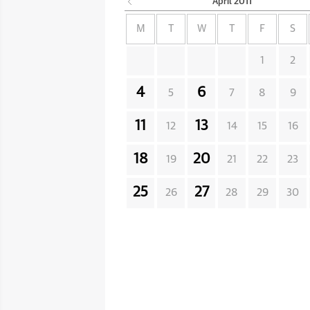
April
2011
M
T
W
T
F
S
1
2
4
6
5
7
8
9
11
13
12
14
15
16
18
20
19
21
22
23
25
27
26
28
29
30