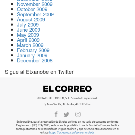
November 2009
October 2009
September 2009
August 2009
July 2009
June 2009
May 2009
April 2009
March 2009
February 2009
January 2009
December 2008
Sigue al Etxanobe en Twitter
© DIARIO EL CORREO, S.A. Sociedad Unipersonal.
C/ Gran Vía 45, 3ª planta, 48011 Bilbao
En lo posible, para la resolución de litigios en línea en materia de consumo conforme
Reglamento (UE) 524/2013, se buscará la posibilidad que la Comisión Europea facilita
como plataforma de resolución de litigios en línea y que se encuentra disponible en el
enlace
https://ec.europa.eu/consumers/odr
.