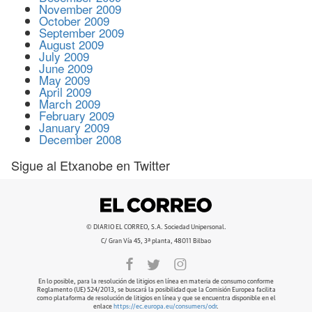
November 2009
October 2009
September 2009
August 2009
July 2009
June 2009
May 2009
April 2009
March 2009
February 2009
January 2009
December 2008
Sigue al Etxanobe en Twitter
© DIARIO EL CORREO, S.A. Sociedad Unipersonal.
C/ Gran Vía 45, 3ª planta, 48011 Bilbao
En lo posible, para la resolución de litigios en línea en materia de consumo conforme
Reglamento (UE) 524/2013, se buscará la posibilidad que la Comisión Europea facilita
como plataforma de resolución de litigios en línea y que se encuentra disponible en el
enlace
https://ec.europa.eu/consumers/odr
.