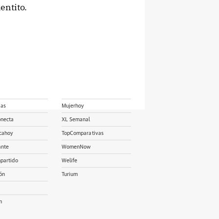
entito.
ias
Mujerhoy
onecta
XL Semanal
cahoy
TopComparativas
ante
WomenNow
partido
Welife
ón
Turium
m