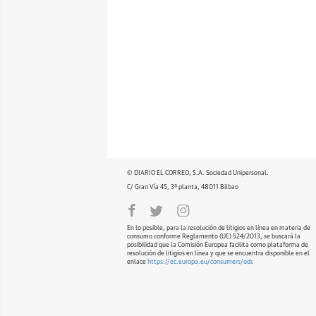
© DIARIO EL CORREO, S.A. Sociedad Unipersonal.
C/ Gran Vía 45, 3ª planta, 48011 Bilbao
En lo posible, para la resolución de litigios en línea en materia de
consumo conforme Reglamento (UE) 524/2013, se buscará la
posibilidad que la Comisión Europea facilita como plataforma de
resolución de litigios en línea y que se encuentra disponible en el
enlace
https://ec.europa.eu/consumers/odr
.