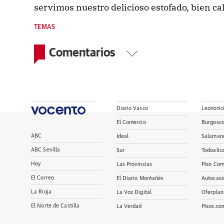
servimos nuestro delicioso estofado, bien cal
TEMAS
Comentarios
Diario Vasco
Leonotic
El Comercio
Burgosc
ABC
Ideal
Salaman
ABC Sevilla
Sur
Todoalic
Hoy
Las Provincias
Piso Com
El Correo
El Diario Montañés
Autocasi
La Rioja
La Voz Digital
Oferplan
El Norte de Castilla
La Verdad
Pisos.co