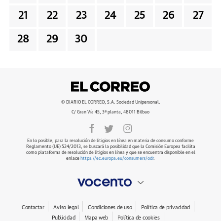
21
22
23
24
25
26
27
28
29
30
© DIARIO EL CORREO, S.A. Sociedad Unipersonal.
C/ Gran Vía 45, 3ª planta, 48011 Bilbao
En lo posible, para la resolución de litigios en línea en materia de consumo conforme
Reglamento (UE) 524/2013, se buscará la posibilidad que la Comisión Europea facilita
como plataforma de resolución de litigios en línea y que se encuentra disponible en el
enlace
https://ec.europa.eu/consumers/odr
.
Contactar
Aviso legal
Condiciones de uso
Política de privacidad
Publicidad
Mapa web
Política de cookies