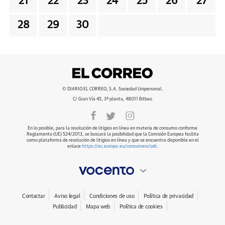
21
22
23
24
25
26
27
28
29
30
© DIARIO EL CORREO, S.A. Sociedad Unipersonal.
C/ Gran Vía 45, 3ª planta, 48011 Bilbao
En lo posible, para la resolución de litigios en línea en materia de consumo conforme
Reglamento (UE) 524/2013, se buscará la posibilidad que la Comisión Europea facilita
como plataforma de resolución de litigios en línea y que se encuentra disponible en el
enlace
https://ec.europa.eu/consumers/odr
.
Contactar
Aviso legal
Condiciones de uso
Política de privacidad
Publicidad
Mapa web
Política de cookies