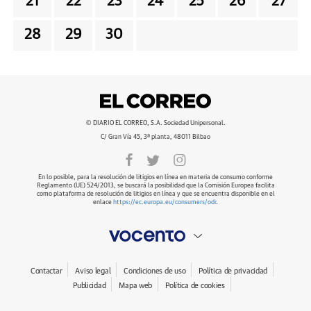
21
22
23
24
25
26
27
28
29
30
© DIARIO EL CORREO, S.A. Sociedad Unipersonal.
C/ Gran Vía 45, 3ª planta, 48011 Bilbao
En lo posible, para la resolución de litigios en línea en materia de consumo conforme
Reglamento (UE) 524/2013, se buscará la posibilidad que la Comisión Europea facilita
como plataforma de resolución de litigios en línea y que se encuentra disponible en el
enlace
https://ec.europa.eu/consumers/odr
.
Contactar
Aviso legal
Condiciones de uso
Política de privacidad
Publicidad
Mapa web
Política de cookies