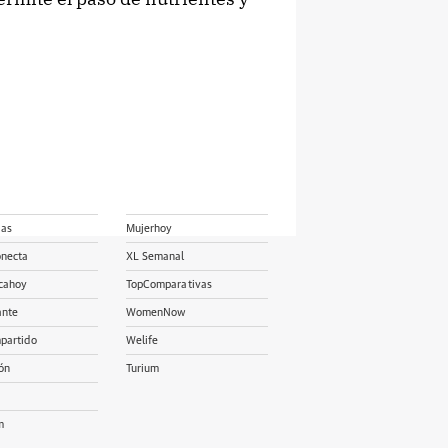
ias
Mujerhoy
onecta
XL Semanal
cahoy
TopComparativas
ante
WomenNow
partido
Welife
ón
Turium
m