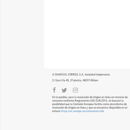
© DIARIO EL CORREO, S.A. Sociedad Unipersonal.
C/ Gran Vía 45, 3ª planta, 48011 Bilbao
En lo posible, para la resolución de litigios en línea en materia de
consumo conforme Reglamento (UE) 524/2013, se buscará la
posibilidad que la Comisión Europea facilita como plataforma de
resolución de litigios en línea y que se encuentra disponible en el
enlace
https://ec.europa.eu/consumers/odr
.