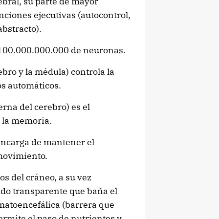
rebral, su parte de mayor
unciones ejecutivas (autocontrol,
bstracto).
 100.000.000.000 de neuronas.
ebro y la médula) controla la
os automáticos.
erna del cerebro) es el
 la memoria.
 encarga de mantener el
 movimiento.
os del cráneo, a su vez
ido transparente que baña el
ematoencefálica (barrera que
permite el paso de nutrientes y