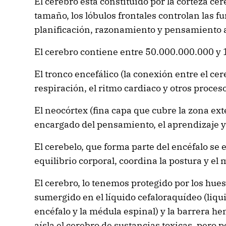
El cerebro está constituido por la corteza ce
tamaño, los lóbulos frontales controlan las f
planificación, razonamiento y pensamiento a
El cerebro contiene entre 50.000.000.000 y
El tronco encefálico (la conexión entre el cer
respiración, el ritmo cardiaco y otros proces
El neocórtex (fina capa que cubre la zona ext
encargado del pensamiento, el aprendizaje y
El cerebelo, que forma parte del encéfalo se
equilibrio corporal, coordina la postura y el
El cerebro, lo tenemos protegido por los hues
sumergido en el líquido cefaloraquídeo (liqu
encéfalo y la médula espinal) y la barrera h
aísla el cerebro de sustancias toxicas, pero 