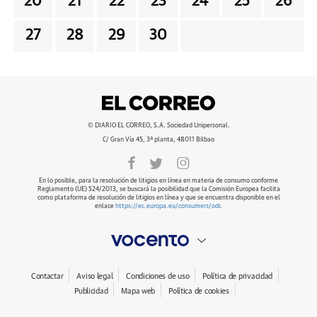
20
21
22
23
24
25
26
27
28
29
30
© DIARIO EL CORREO, S.A. Sociedad Unipersonal.
C/ Gran Vía 45, 3ª planta, 48011 Bilbao
En lo posible, para la resolución de litigios en línea en materia de consumo conforme
Reglamento (UE) 524/2013, se buscará la posibilidad que la Comisión Europea facilita
como plataforma de resolución de litigios en línea y que se encuentra disponible en el
enlace
https://ec.europa.eu/consumers/odr
.
Contactar
Aviso legal
Condiciones de uso
Política de privacidad
Publicidad
Mapa web
Política de cookies