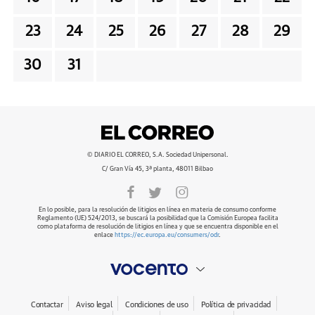
23
24
25
26
27
28
29
30
31
© DIARIO EL CORREO, S.A. Sociedad Unipersonal.
C/ Gran Vía 45, 3ª planta, 48011 Bilbao
En lo posible, para la resolución de litigios en línea en materia de consumo conforme
Reglamento (UE) 524/2013, se buscará la posibilidad que la Comisión Europea facilita
como plataforma de resolución de litigios en línea y que se encuentra disponible en el
enlace
https://ec.europa.eu/consumers/odr
.
Contactar
Aviso legal
Condiciones de uso
Política de privacidad