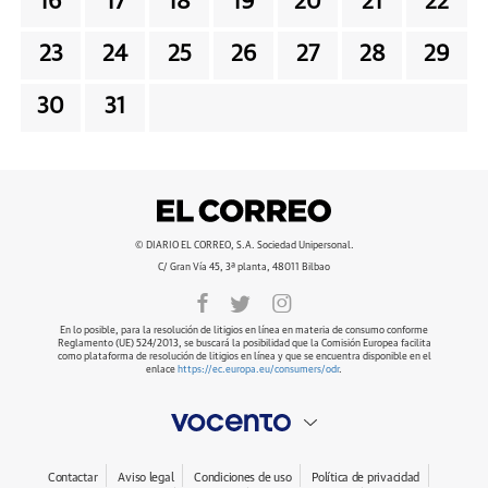
16
17
18
19
20
21
22
23
24
25
26
27
28
29
30
31
© DIARIO EL CORREO, S.A. Sociedad Unipersonal.
C/ Gran Vía 45, 3ª planta, 48011 Bilbao
En lo posible, para la resolución de litigios en línea en materia de consumo conforme
Reglamento (UE) 524/2013, se buscará la posibilidad que la Comisión Europea facilita
como plataforma de resolución de litigios en línea y que se encuentra disponible en el
enlace
https://ec.europa.eu/consumers/odr
.
Contactar
Aviso legal
Condiciones de uso
Política de privacidad