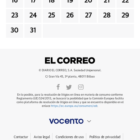
16
17
18
19
20
21
22
23
24
25
26
27
28
29
30
31
© DIARIO EL CORREO, S.A. Sociedad Unipersonal.
C/ Gran Vía 45, 3ª planta, 48011 Bilbao
En lo posible, para la resolución de litigios en línea en materia de consumo conforme
Reglamento (UE) 524/2013, se buscará la posibilidad que la Comisión Europea facilita
como plataforma de resolución de litigios en línea y que se encuentra disponible en el
enlace
https://ec.europa.eu/consumers/odr
.
Contactar
Aviso legal
Condiciones de uso
Política de privacidad