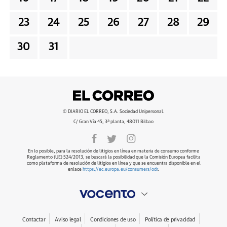
23
24
25
26
27
28
29
30
31
© DIARIO EL CORREO, S.A. Sociedad Unipersonal.
C/ Gran Vía 45, 3ª planta, 48011 Bilbao
En lo posible, para la resolución de litigios en línea en materia de consumo conforme
Reglamento (UE) 524/2013, se buscará la posibilidad que la Comisión Europea facilita
como plataforma de resolución de litigios en línea y que se encuentra disponible en el
enlace
https://ec.europa.eu/consumers/odr
.
Contactar
Aviso legal
Condiciones de uso
Política de privacidad