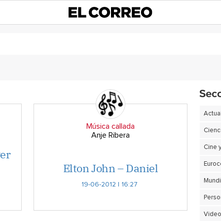
Sec
Actua
Música callada
Cienc
Anje Ribera
Cine 
wer
Elton John – Daniel
Euro
19-06-2012 | 16:27
Perso
Video