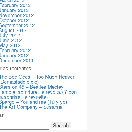
February 2013
January 2013
November 2012
October 2012
September 2012
August 2012
July 2012
June 2012
May 2012
February 2012
January 2012
December 2011
das recientes
The Bee Gees – Too Much Heaven
(Demasiado cielo)
Stars on 45 – Beatles Medley
I amb el somriure, la revolta (Y con
la sonrisa, la revuelta)
Spargo – You and me (Tú y yo)
The Art Company – Susanna
ar
ch