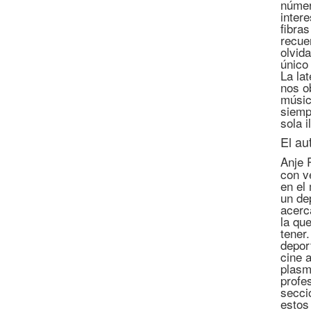
númer
inter
fibra
recue
olvid
único 
La lat
nos o
músic
siemp
sola 
El au
Anje 
con v
en el
un de
acerc
la qu
tener
depor
cine 
plasm
profe
secci
estos