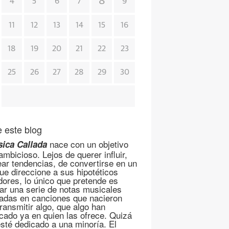
8
4
5
6
7
9
11
12
13
14
15
16
18
19
20
21
22
23
25
26
27
28
29
30
 este blog
nace con un objetivo
ica Callada
mbicioso. Lejos de querer influir,
ear tendencias, de convertirse en un
que direccione a sus hipotéticos
dores, lo único que pretende es
ar una serie de notas musicales
adas en canciones que nacieron
transmitir algo, que algo han
cado ya en quien las ofrece. Quizá
esté dedicado a una minoría. El