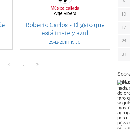
3
Música callada
Anje Ribera
10
de
Roberto Carlos - El gato que
17
está triste y azul
24
25-12-2011 | 19:30
31
Sobre
Mus
nada a
de cr
faro 
segui
mostr
agrup
para 
provo
sólo 