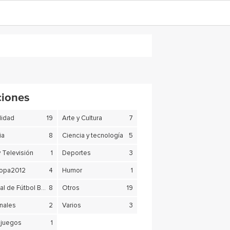
ciones
lidad
19
Arte y Cultura
7
ia
8
Ciencia y tecnología
5
y Televisión
1
Deportes
3
copa2012
4
Humor
1
Mundial de Fútbol Brasil 2014
8
Otros
19
nales
2
Varios
3
juegos
1