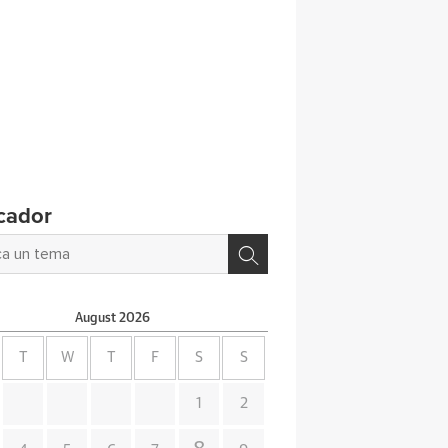
cador
August
2026
T
W
T
F
S
S
1
2