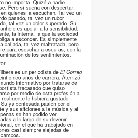
o no importa. Quizá a nadie
ese. Pero sí sueña con despertar
s en quienes la escuchen. Tal vez un
rdo pasado, tal vez un rubor
ado, tal vez un dolor superado. Su
anhelo es apelar a la sensibilidad.
ente, la interna, la que la sociedad
bliga a esconder. Es simplemente
a callada, tal vez maltratada, pero
re para escuchar a oscuras, con la
iluminación de los sentimientos.
tor
Ribera es un periodista de
El Correo
einticinco años de carrera. Aterrizó
 mundo informativo por tratarse de
portista fracasado que quiso
arse por medio de esta profesión a
e realmente le hubiera gustado
. Su ya confesada pasión por el
te y sus aficiones a la música y al
apenas se han podido ver
adas a lo largo de su devenir
sional, en el que ha trabajado en
ones casi siempre alejadas de
 campos.