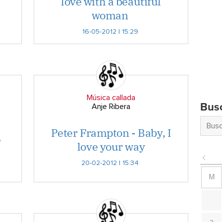
love with a beautiful
woman
16-05-2012 | 15:29
Música callada
Bus
Anje Ribera
Peter Frampton - Baby, I
e
love your way
20-02-2012 | 15:34
M