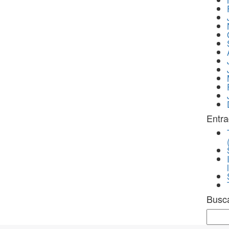
Entra
Busc
Sear
for: