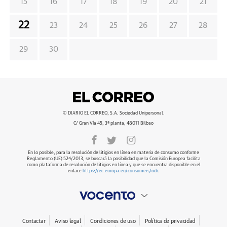
15
16
17
18
19
20
21
22
23
24
25
26
27
28
29
30
© DIARIO EL CORREO, S.A. Sociedad Unipersonal.
C/ Gran Vía 45, 3ª planta, 48011 Bilbao
En lo posible, para la resolución de litigios en línea en materia de consumo conforme
Reglamento (UE) 524/2013, se buscará la posibilidad que la Comisión Europea facilita
como plataforma de resolución de litigios en línea y que se encuentra disponible en el
enlace
https://ec.europa.eu/consumers/odr
.
Contactar
Aviso legal
Condiciones de uso
Política de privacidad