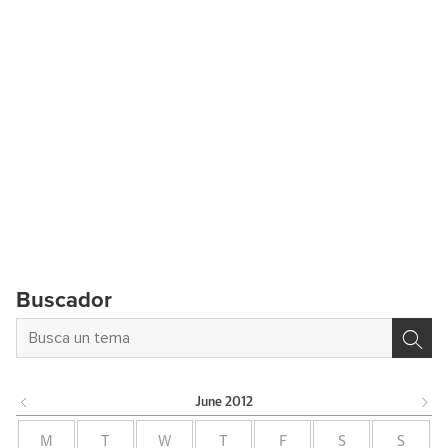
Buscador
June
2012
M
T
W
T
F
S
S