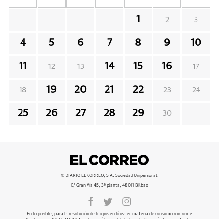
1
2
3
4
5
6
7
8
9
10
11
14
15
16
12
13
17
19
20
21
22
18
23
24
25
26
27
28
29
30
© DIARIO EL CORREO, S.A. Sociedad Unipersonal.
C/ Gran Vía 45, 3ª planta, 48011 Bilbao
En lo posible, para la resolución de litigios en línea en materia de consumo conforme