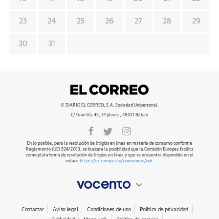
23
24
25
26
27
28
29
30
31
© DIARIO EL CORREO, S.A. Sociedad Unipersonal.
C/ Gran Vía 45, 3ª planta, 48011 Bilbao
En lo posible, para la resolución de litigios en línea en materia de consumo conforme
Reglamento (UE) 524/2013, se buscará la posibilidad que la Comisión Europea facilita
como plataforma de resolución de litigios en línea y que se encuentra disponible en el
enlace
https://ec.europa.eu/consumers/odr
.
Contactar
Aviso legal
Condiciones de uso
Política de privacidad