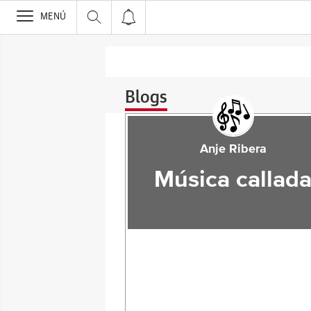
>
MENÚ
Blogs
Anje Ribera
Música callad