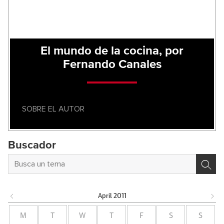
El mundo de la cocina, por
Fernando Canales
SOBRE EL AUTOR
Buscador
April
2011
M
T
W
T
F
S
S