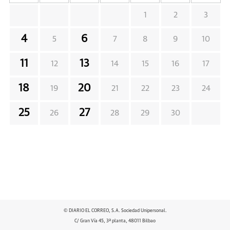
1
2
3
4
6
5
7
8
9
10
11
13
12
14
15
16
17
18
20
19
21
22
23
24
25
27
26
28
29
30
© DIARIO EL CORREO, S.A. Sociedad Unipersonal.
C/ Gran Vía 45, 3ª planta, 48011 Bilbao