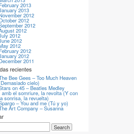
February 2013
January 2013
November 2012
October 2012
September 2012
August 2012
July 2012
June 2012
May 2012
February 2012
January 2012
December 2011
das recientes
The Bee Gees – Too Much Heaven
(Demasiado cielo)
Stars on 45 – Beatles Medley
I amb el somriure, la revolta (Y con
la sonrisa, la revuelta)
Spargo – You and me (Tú y yo)
The Art Company – Susanna
ar
ch