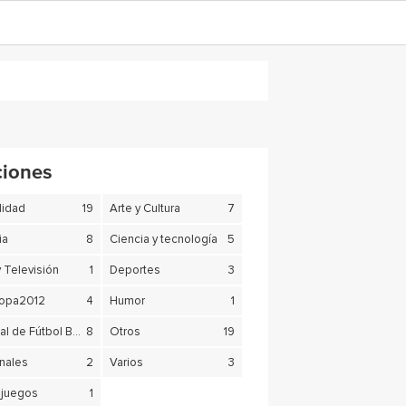
ciones
lidad
19
Arte y Cultura
7
ia
8
Ciencia y tecnología
5
y Televisión
1
Deportes
3
copa2012
4
Humor
1
Mundial de Fútbol Brasil 2014
8
Otros
19
nales
2
Varios
3
juegos
1