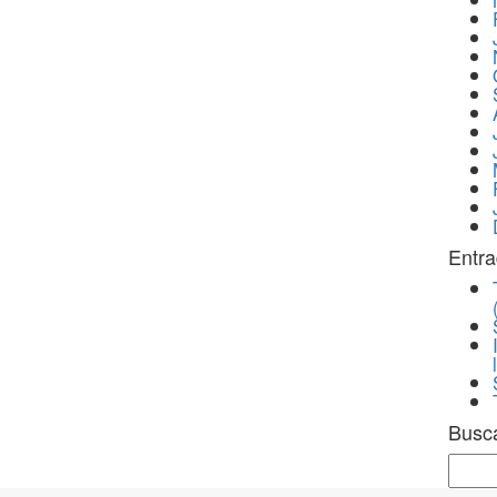
Entra
Busc
Sear
for: