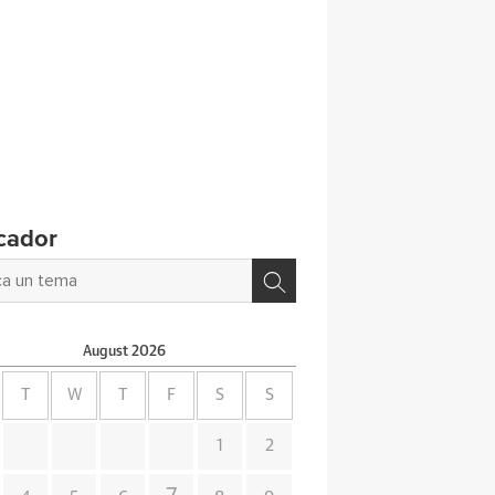
cador
August
2026
T
W
T
F
S
S
1
2