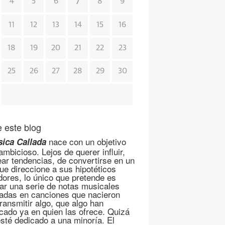
7
4
5
6
8
9
11
12
13
14
15
16
18
19
20
21
22
23
25
26
27
28
29
30
 este blog
nace con un objetivo
ica Callada
mbicioso. Lejos de querer influir,
ear tendencias, de convertirse en un
que direccione a sus hipotéticos
dores, lo único que pretende es
ar una serie de notas musicales
adas en canciones que nacieron
transmitir algo, que algo han
cado ya en quien las ofrece. Quizá
esté dedicado a una minoría. El