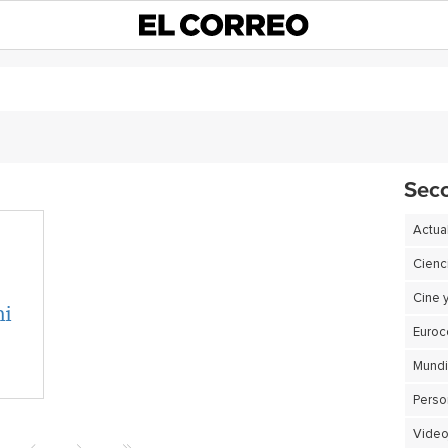
Sec
Actua
Cienc
Cine 
ni
Euro
Perso
Video