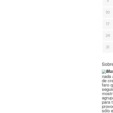
3
10
17
24
31
Sobre
Mus
nada a
de cr
faro 
segui
mostr
agrup
para 
provo
sólo 