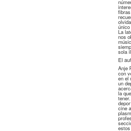
númer
inter
fibra
recue
olvid
único 
La lat
nos o
músic
siemp
sola 
El au
Anje 
con v
en el
un de
acerc
la qu
tener
depor
cine 
plasm
profe
secci
estos