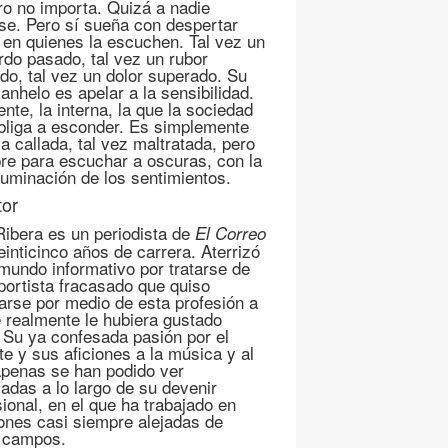
o no importa. Quizá a nadie
ese. Pero sí sueña con despertar
s en quienes la escuchen. Tal vez un
rdo pasado, tal vez un rubor
ado, tal vez un dolor superado. Su
anhelo es apelar a la sensibilidad.
ente, la interna, la que la sociedad
bliga a esconder. Es simplemente
a callada, tal vez maltratada, pero
re para escuchar a oscuras, con la
iluminación de los sentimientos.
tor
Ribera es un periodista de
El Correo
einticinco años de carrera. Aterrizó
 mundo informativo por tratarse de
portista fracasado que quiso
arse por medio de esta profesión a
e realmente le hubiera gustado
. Su ya confesada pasión por el
te y sus aficiones a la música y al
apenas se han podido ver
adas a lo largo de su devenir
sional, en el que ha trabajado en
ones casi siempre alejadas de
 campos.