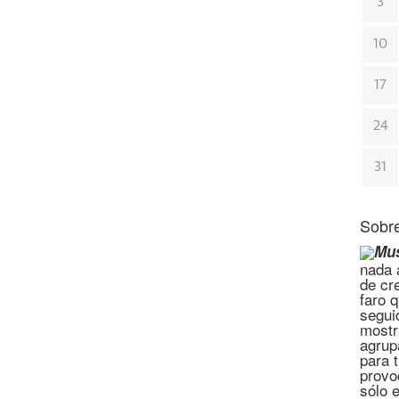
3
10
17
24
31
Sobre
Mus
nada a
de cr
faro 
segui
mostr
agrup
para 
provo
sólo 