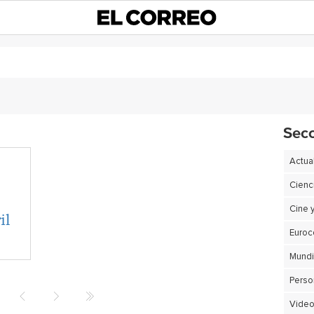
Sec
Actua
Cienc
Cine 
il
Euro
Perso
Video