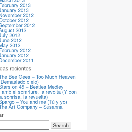
February 2013
January 2013
November 2012
October 2012
September 2012
August 2012
July 2012
June 2012
May 2012
February 2012
January 2012
December 2011
das recientes
The Bee Gees – Too Much Heaven
(Demasiado cielo)
Stars on 45 – Beatles Medley
I amb el somriure, la revolta (Y con
la sonrisa, la revuelta)
Spargo – You and me (Tú y yo)
The Art Company – Susanna
ar
ch