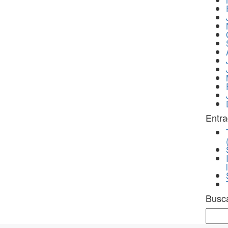
Entra
Busc
Sear
for: