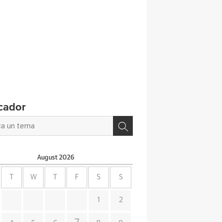
cador
August
2026
T
W
T
F
S
S
1
2