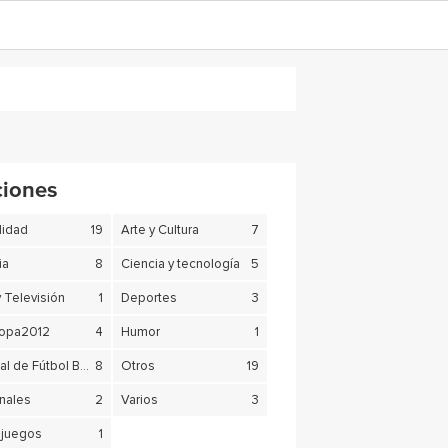
ciones
lidad
19
Arte y Cultura
7
ia
8
Ciencia y tecnología
5
y Televisión
1
Deportes
3
copa2012
4
Humor
1
Mundial de Fútbol Brasil 2014
8
Otros
19
nales
2
Varios
3
juegos
1