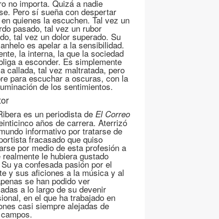
o no importa. Quizá a nadie
ese. Pero sí sueña con despertar
s en quienes la escuchen. Tal vez un
rdo pasado, tal vez un rubor
ado, tal vez un dolor superado. Su
anhelo es apelar a la sensibilidad.
ente, la interna, la que la sociedad
bliga a esconder. Es simplemente
a callada, tal vez maltratada, pero
re para escuchar a oscuras, con la
iluminación de los sentimientos.
tor
Ribera es un periodista de
El Correo
einticinco años de carrera. Aterrizó
 mundo informativo por tratarse de
portista fracasado que quiso
arse por medio de esta profesión a
e realmente le hubiera gustado
. Su ya confesada pasión por el
te y sus aficiones a la música y al
apenas se han podido ver
adas a lo largo de su devenir
sional, en el que ha trabajado en
ones casi siempre alejadas de
 campos.