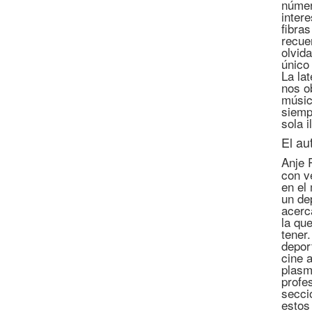
númer
inter
fibra
recue
olvid
único 
La lat
nos o
músic
siemp
sola 
El au
Anje 
con v
en el
un de
acerc
la qu
tener
depor
cine 
plasm
profe
secci
estos