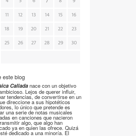
7
4
5
6
8
9
11
12
13
14
15
16
18
19
20
21
22
23
25
26
27
28
29
30
 este blog
nace con un objetivo
ica Callada
mbicioso. Lejos de querer influir,
ear tendencias, de convertirse en un
que direccione a sus hipotéticos
dores, lo único que pretende es
ar una serie de notas musicales
adas en canciones que nacieron
transmitir algo, que algo han
cado ya en quien las ofrece. Quizá
esté dedicado a una minoría. El