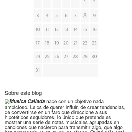
1
2
8
3
4
5
6
7
9
10
11
12
13
14
15
16
17
18
19
20
21
22
23
24
25
26
27
28
29
30
31
Sobre este blog
nace con un objetivo nada
Musica Callada
ambicioso. Lejos de querer influir, de crear tendencias,
de convertirse en un faro que direccione a sus
hipotéticos seguidores, lo único que pretende es
mostrar una serie de notas musicales agrupadas en
canciones que nacieron para transmitir algo, que algo
han provocado ya en quien las ofrece. Quizá sólo esté