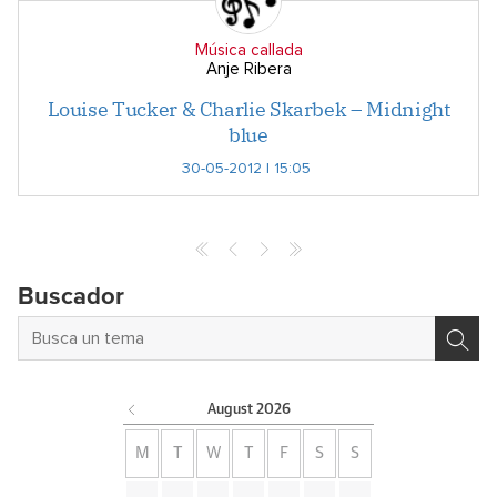
Música callada
Anje Ribera
Louise Tucker & Charlie Skarbek – Midnight
blue
30-05-2012 | 15:05
Buscador
August
2026
M
T
W
T
F
S
S