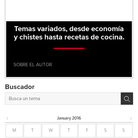
Temas variados, desde economía
y chistes hasta recetas de cocina.
SOBRE EL AUTOR
Buscador
January
2016
M
T
W
T
F
S
S