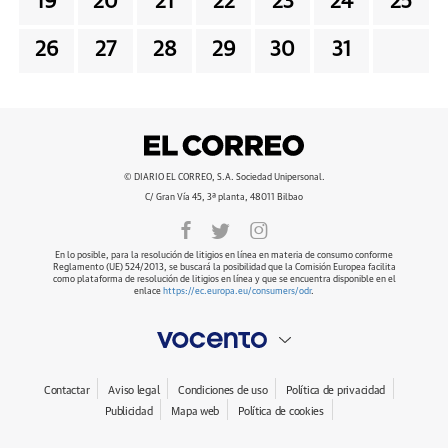
19
20
21
22
23
24
25
26
27
28
29
30
31
© DIARIO EL CORREO, S.A. Sociedad Unipersonal.
C/ Gran Vía 45, 3ª planta, 48011 Bilbao
En lo posible, para la resolución de litigios en línea en materia de consumo conforme
Reglamento (UE) 524/2013, se buscará la posibilidad que la Comisión Europea facilita
como plataforma de resolución de litigios en línea y que se encuentra disponible en el
enlace
https://ec.europa.eu/consumers/odr
.
Contactar
Aviso legal
Condiciones de uso
Política de privacidad
Publicidad
Mapa web
Política de cookies