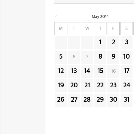
May
2014
M
T
W
T
F
S
1
2
3
5
8
9
10
6
7
12
13
14
15
17
16
19
20
21
22
23
24
26
27
28
29
30
31