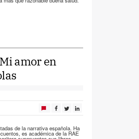
na más que razonable buena salud.
'Mi amor en
olas
tadas de la narrativa española. Ha
e cuentos, es académica de la RAE
critora superventas sus libros