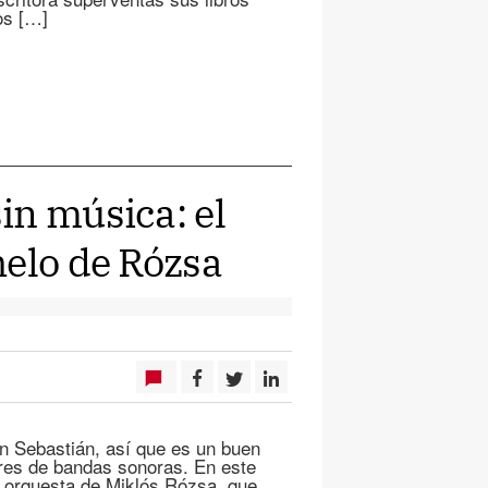
os […]
in música: el
helo de Rózsa
n Sebastián, así que es un buen
res de bandas sonoras. En este
y orquesta de Miklós Rózsa, que