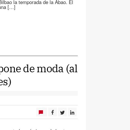
Bilbao la temporada de la Abao. El
una […]
 pone de moda (al
es)