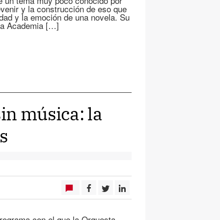
re un tema muy poco conocido por
venir y la construcción de eso que
idad y la emoción de una novela. Su
 la Academia […]
in música: la
s
programa con el que la Orquesta