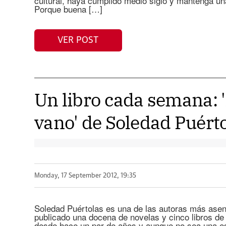
cultural, haya cumplido medio siglo y mantenga u
Porque buena […]
VER POST
Un libro cada semana: 
vano' de Soledad Puért
Monday, 17 September 2012, 19:35
Soledad Puértolas es una de las autoras más asen
publicado una docena de novelas y cinco libros d
desde hace un par de años y aunque no sea una es