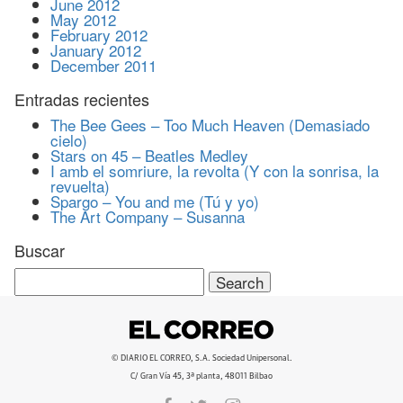
June 2012
May 2012
February 2012
January 2012
December 2011
Entradas recientes
The Bee Gees – Too Much Heaven (Demasiado
cielo)
Stars on 45 – Beatles Medley
I amb el somriure, la revolta (Y con la sonrisa, la
revuelta)
Spargo – You and me (Tú y yo)
The Art Company – Susanna
Buscar
Search
for:
© DIARIO EL CORREO, S.A. Sociedad Unipersonal.
C/ Gran Vía 45, 3ª planta, 48011 Bilbao