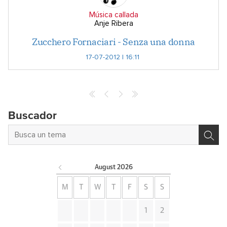
Música callada
Anje Ribera
Zucchero Fornaciari - Senza una donna
17-07-2012 | 16:11
Buscador
August
2026
M
T
W
T
F
S
S
1
2