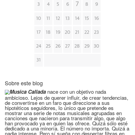
7
3
4
5
6
8
9
10
11
12
13
14
15
16
17
18
19
20
21
22
23
24
25
26
27
28
29
30
31
Sobre este blog
nace con un objetivo nada
Musica Callada
ambicioso. Lejos de querer influir, de crear tendencias,
de convertirse en un faro que direccione a sus
hipotéticos seguidores, lo único que pretende es
mostrar una serie de notas musicales agrupadas en
canciones que nacieron para transmitir algo, que algo
han provocado ya en quien las ofrece. Quizá sólo esté
dedicado a una minoría. El número no importa. Quizá a
nadie interese. Pero sí sueña con despertar fibras en