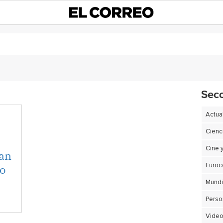
Sec
Actua
Cienc
Cine 
can
do
Euro
Perso
Video