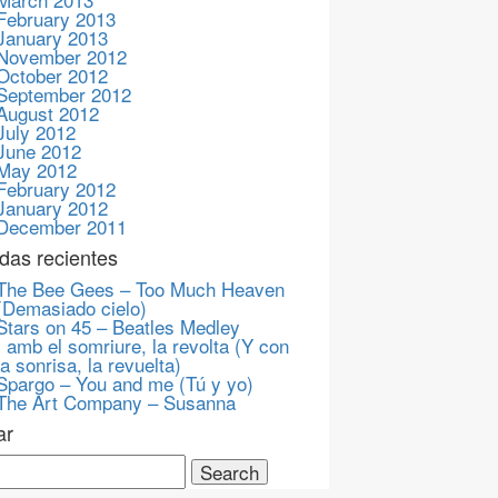
February 2013
January 2013
November 2012
October 2012
September 2012
August 2012
July 2012
June 2012
May 2012
February 2012
January 2012
December 2011
das recientes
The Bee Gees – Too Much Heaven
(Demasiado cielo)
Stars on 45 – Beatles Medley
I amb el somriure, la revolta (Y con
la sonrisa, la revuelta)
Spargo – You and me (Tú y yo)
The Art Company – Susanna
ar
ch