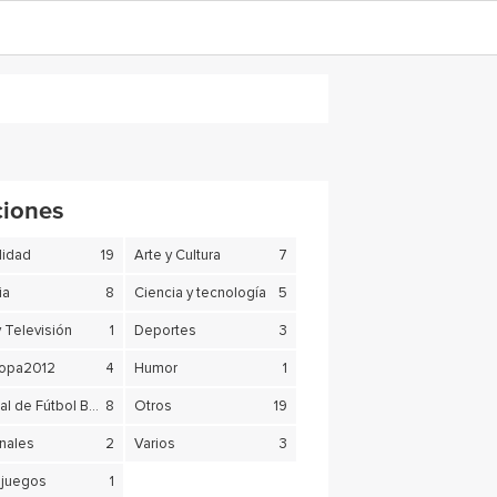
ciones
lidad
19
Arte y Cultura
7
ia
8
Ciencia y tecnología
5
y Televisión
1
Deportes
3
copa2012
4
Humor
1
Mundial de Fútbol Brasil 2014
8
Otros
19
nales
2
Varios
3
juegos
1