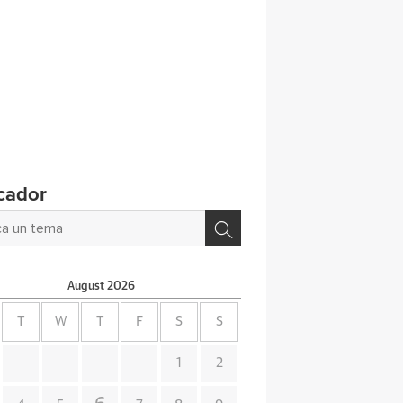
cador
August
2026
T
W
T
F
S
S
1
2