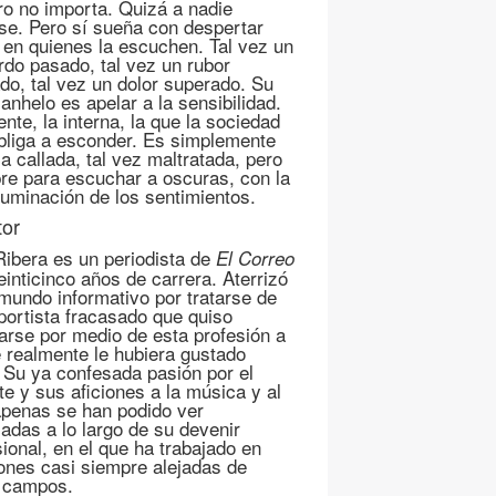
o no importa. Quizá a nadie
ese. Pero sí sueña con despertar
s en quienes la escuchen. Tal vez un
rdo pasado, tal vez un rubor
ado, tal vez un dolor superado. Su
anhelo es apelar a la sensibilidad.
ente, la interna, la que la sociedad
bliga a esconder. Es simplemente
a callada, tal vez maltratada, pero
re para escuchar a oscuras, con la
iluminación de los sentimientos.
tor
Ribera es un periodista de
El Correo
einticinco años de carrera. Aterrizó
 mundo informativo por tratarse de
portista fracasado que quiso
arse por medio de esta profesión a
e realmente le hubiera gustado
. Su ya confesada pasión por el
te y sus aficiones a la música y al
apenas se han podido ver
adas a lo largo de su devenir
sional, en el que ha trabajado en
ones casi siempre alejadas de
 campos.