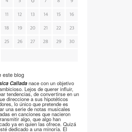
6
4
5
7
8
9
11
12
13
14
15
16
18
19
20
21
22
23
25
26
27
28
29
30
 este blog
nace con un objetivo
ica Callada
mbicioso. Lejos de querer influir,
ear tendencias, de convertirse en un
que direccione a sus hipotéticos
dores, lo único que pretende es
ar una serie de notas musicales
adas en canciones que nacieron
transmitir algo, que algo han
cado ya en quien las ofrece. Quizá
esté dedicado a una minoría. El