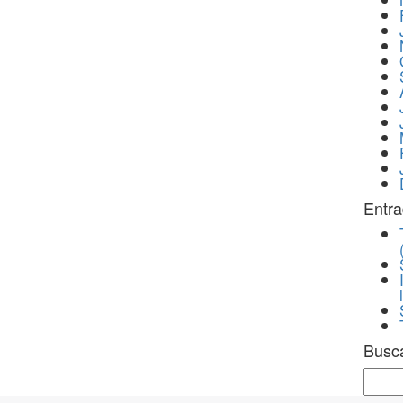
Entra
Busc
Sear
for: