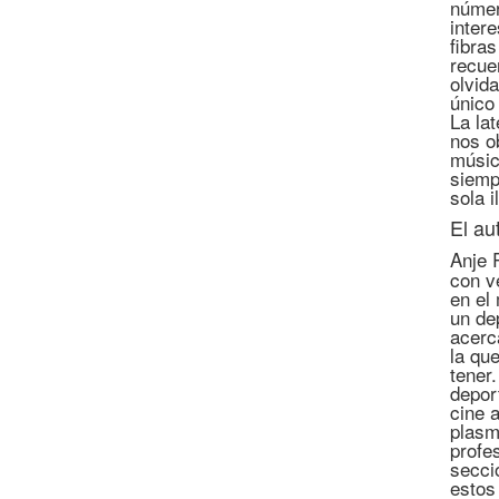
númer
inter
fibra
recue
olvid
único 
La lat
nos o
músic
siemp
sola 
El au
Anje 
con v
en el
un de
acerc
la qu
tener
depor
cine 
plasm
profe
secci
estos