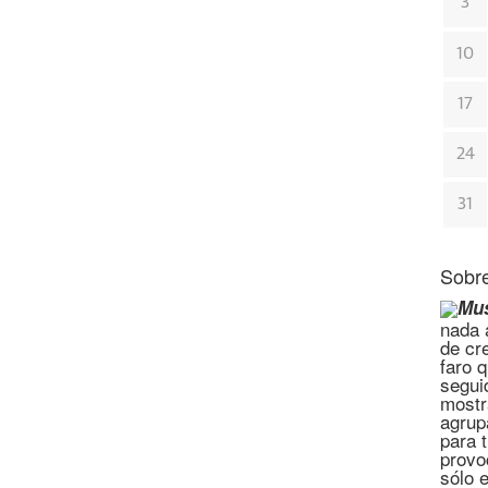
3
10
17
24
31
Sobre
Mus
nada a
de cr
faro 
segui
mostr
agrup
para 
provo
sólo 