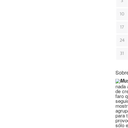
3
10
17
24
31
Sobre
Mus
nada a
de cr
faro 
segui
mostr
agrup
para 
provo
sólo 