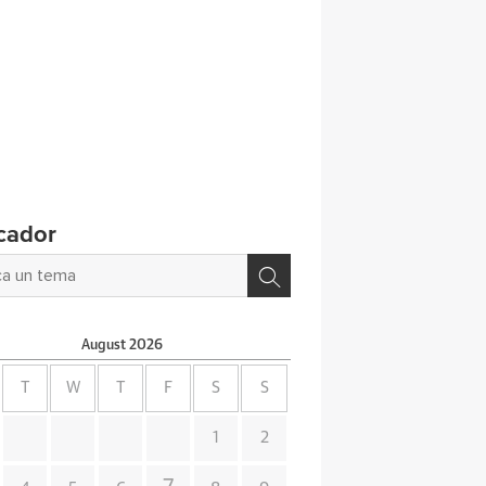
cador
August
2026
T
W
T
F
S
S
1
2