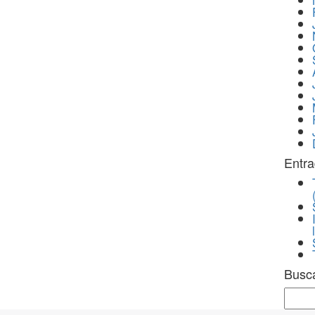
Entra
Busc
Sear
for: