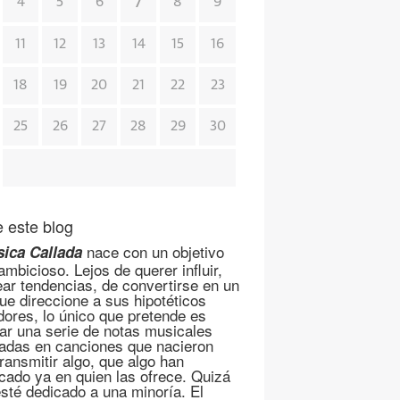
7
4
5
6
8
9
11
12
13
14
15
16
18
19
20
21
22
23
25
26
27
28
29
30
 este blog
nace con un objetivo
ica Callada
mbicioso. Lejos de querer influir,
ear tendencias, de convertirse en un
que direccione a sus hipotéticos
dores, lo único que pretende es
ar una serie de notas musicales
adas en canciones que nacieron
transmitir algo, que algo han
cado ya en quien las ofrece. Quizá
esté dedicado a una minoría. El