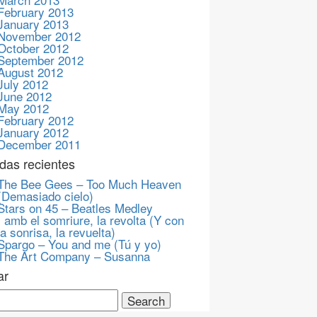
February 2013
January 2013
November 2012
October 2012
September 2012
August 2012
July 2012
June 2012
May 2012
February 2012
January 2012
December 2011
das recientes
The Bee Gees – Too Much Heaven
(Demasiado cielo)
Stars on 45 – Beatles Medley
I amb el somriure, la revolta (Y con
la sonrisa, la revuelta)
Spargo – You and me (Tú y yo)
The Art Company – Susanna
ar
ch