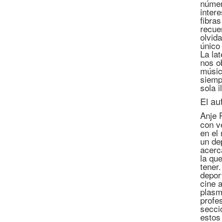
númer
inter
fibra
recue
olvid
único 
La lat
nos o
músic
siemp
sola 
El au
Anje 
con v
en el
un de
acerc
la qu
tener
depor
cine 
plasm
profe
secci
estos