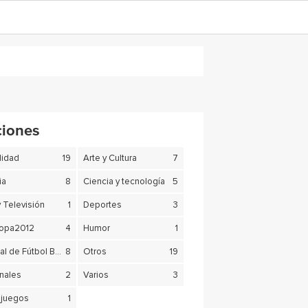
ciones
lidad
19
Arte y Cultura
7
ia
8
Ciencia y tecnología
5
y Televisión
1
Deportes
3
copa2012
4
Humor
1
Mundial de Fútbol Brasil 2014
8
Otros
19
nales
2
Varios
3
juegos
1