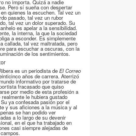
o no importa. Quizá a nadie
ese. Pero sí sueña con despertar
s en quienes la escuchen. Tal vez un
rdo pasado, tal vez un rubor
ado, tal vez un dolor superado. Su
anhelo es apelar a la sensibilidad.
ente, la interna, la que la sociedad
bliga a esconder. Es simplemente
a callada, tal vez maltratada, pero
re para escuchar a oscuras, con la
iluminación de los sentimientos.
tor
Ribera es un periodista de
El Correo
einticinco años de carrera. Aterrizó
 mundo informativo por tratarse de
portista fracasado que quiso
arse por medio de esta profesión a
e realmente le hubiera gustado
. Su ya confesada pasión por el
te y sus aficiones a la música y al
apenas se han podido ver
adas a lo largo de su devenir
sional, en el que ha trabajado en
ones casi siempre alejadas de
 campos.