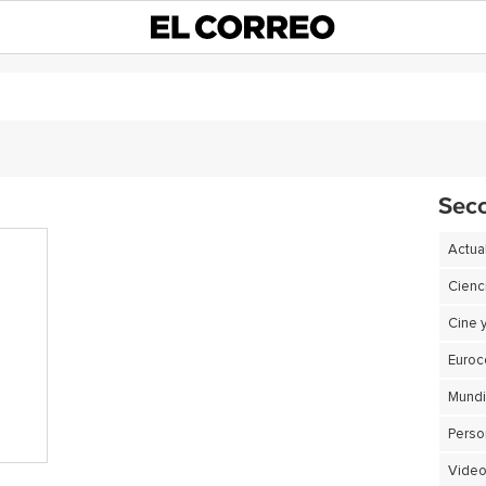
Sec
Actua
Cienc
Cine 
Euro
Perso
Video