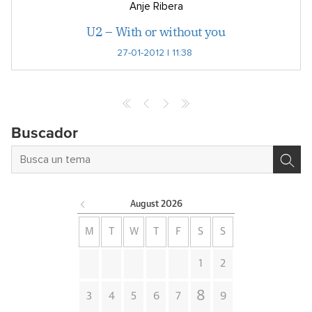
Anje Ribera
U2 – With or without you
27-01-2012 | 11:38
Buscador
August
2026
M
T
W
T
F
S
S
1
2
8
3
4
5
6
7
9