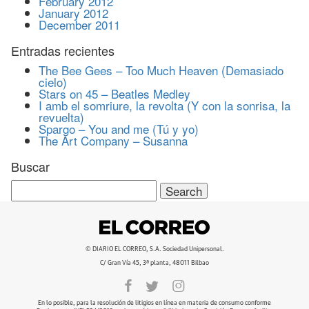
February 2012
January 2012
December 2011
Entradas recientes
The Bee Gees – Too Much Heaven (Demasiado
cielo)
Stars on 45 – Beatles Medley
I amb el somriure, la revolta (Y con la sonrisa, la
revuelta)
Spargo – You and me (Tú y yo)
The Art Company – Susanna
Buscar
Search
for:
© DIARIO EL CORREO, S.A. Sociedad Unipersonal.
C/ Gran Vía 45, 3ª planta, 48011 Bilbao
En lo posible, para la resolución de litigios en línea en materia de consumo conforme