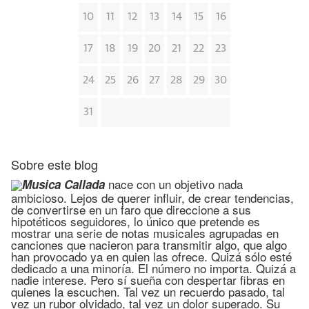
10
11
12
13
14
15
16
17
18
19
20
21
22
23
24
25
26
27
28
29
30
31
Sobre este blog
nace con un objetivo nada
Musica Callada
ambicioso. Lejos de querer influir, de crear tendencias,
de convertirse en un faro que direccione a sus
hipotéticos seguidores, lo único que pretende es
mostrar una serie de notas musicales agrupadas en
canciones que nacieron para transmitir algo, que algo
han provocado ya en quien las ofrece. Quizá sólo esté
dedicado a una minoría. El número no importa. Quizá a
nadie interese. Pero sí sueña con despertar fibras en
quienes la escuchen. Tal vez un recuerdo pasado, tal
vez un rubor olvidado, tal vez un dolor superado. Su