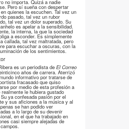
o no importa. Quizá a nadie
ese. Pero sí sueña con despertar
s en quienes la escuchen. Tal vez un
rdo pasado, tal vez un rubor
ado, tal vez un dolor superado. Su
anhelo es apelar a la sensibilidad.
ente, la interna, la que la sociedad
bliga a esconder. Es simplemente
a callada, tal vez maltratada, pero
re para escuchar a oscuras, con la
iluminación de los sentimientos.
tor
Ribera es un periodista de
El Correo
einticinco años de carrera. Aterrizó
 mundo informativo por tratarse de
portista fracasado que quiso
arse por medio de esta profesión a
e realmente le hubiera gustado
. Su ya confesada pasión por el
te y sus aficiones a la música y al
apenas se han podido ver
adas a lo largo de su devenir
sional, en el que ha trabajado en
ones casi siempre alejadas de
 campos.