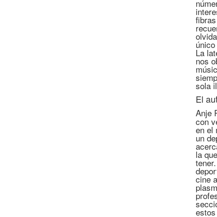
númer
inter
fibra
recue
olvid
único 
La lat
nos o
músic
siemp
sola 
El au
Anje 
con v
en el
un de
acerc
la qu
tener
depor
cine 
plasm
profe
secci
estos