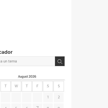
cador
August
2026
T
W
T
F
S
S
1
2