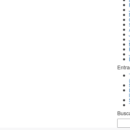
Entra
Busc
Sear
for: