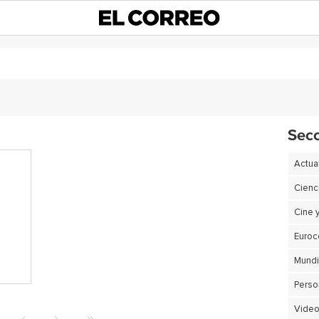
Sec
Actua
Cienc
Cine 
Euro
Perso
Video