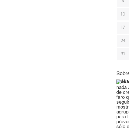
3
10
17
24
31
Sobre
Mus
nada a
de cr
faro 
segui
mostr
agrup
para 
provo
sólo 