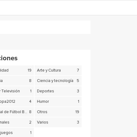
ciones
lidad
19
Arte y Cultura
7
ia
8
Ciencia y tecnología
5
y Televisión
1
Deportes
3
copa2012
4
Humor
1
Mundial de Fútbol Brasil 2014
8
Otros
19
nales
2
Varios
3
juegos
1