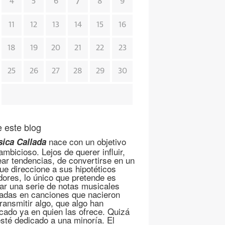
7
4
5
6
8
9
11
12
13
14
15
16
18
19
20
21
22
23
25
26
27
28
29
30
 este blog
nace con un objetivo
ica Callada
mbicioso. Lejos de querer influir,
ear tendencias, de convertirse en un
que direccione a sus hipotéticos
dores, lo único que pretende es
ar una serie de notas musicales
adas en canciones que nacieron
transmitir algo, que algo han
cado ya en quien las ofrece. Quizá
esté dedicado a una minoría. El