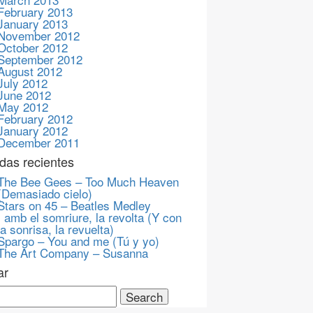
February 2013
January 2013
November 2012
October 2012
September 2012
August 2012
July 2012
June 2012
May 2012
February 2012
January 2012
December 2011
das recientes
The Bee Gees – Too Much Heaven
(Demasiado cielo)
Stars on 45 – Beatles Medley
I amb el somriure, la revolta (Y con
la sonrisa, la revuelta)
Spargo – You and me (Tú y yo)
The Art Company – Susanna
ar
ch