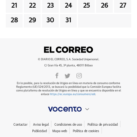
21
22
23
24
25
26
27
28
29
30
31
© DIARIO EL CORREO, S.A. Sociedad Unipersonal.
C/ Gran Vía 45, 3ª planta, 48011 Bilbao
En lo posible, para la resolución de litigios en línea en materia de consumo conforme
Reglamento (UE) 524/2013, se buscará la posibilidad que la Comisión Europea facilita
como plataforma de resolución de litigios en línea y que se encuentra disponible en el
enlace
https://ec.europa.eu/consumers/odr
.
Contactar
Aviso legal
Condiciones de uso
Política de privacidad
Publicidad
Mapa web
Política de cookies