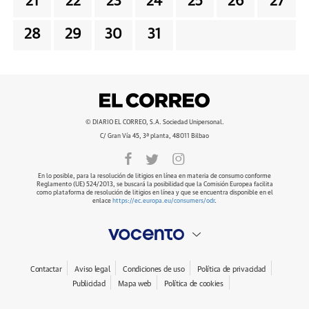
21
22
23
24
25
26
27
28
29
30
31
© DIARIO EL CORREO, S.A. Sociedad Unipersonal.
C/ Gran Vía 45, 3ª planta, 48011 Bilbao
En lo posible, para la resolución de litigios en línea en materia de consumo conforme
Reglamento (UE) 524/2013, se buscará la posibilidad que la Comisión Europea facilita
como plataforma de resolución de litigios en línea y que se encuentra disponible en el
enlace
https://ec.europa.eu/consumers/odr
.
Contactar
Aviso legal
Condiciones de uso
Política de privacidad
Publicidad
Mapa web
Política de cookies