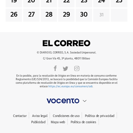
19
20
21
22
23
24
25
26
27
28
29
30
31
© DIARIO EL CORREO, S.A. Sociedad Unipersonal.
C/ Gran Vía 45, 3ª planta, 48011 Bilbao
En lo posible, para la resolución de litigios en línea en materia de consumo conforme
Reglamento (UE) 524/2013, se buscará la posibilidad que la Comisión Europea facilita
como plataforma de resolución de litigios en línea y que se encuentra disponible en el
enlace
https://ec.europa.eu/consumers/odr
.
Contactar
Aviso legal
Condiciones de uso
Política de privacidad
Publicidad
Mapa web
Política de cookies