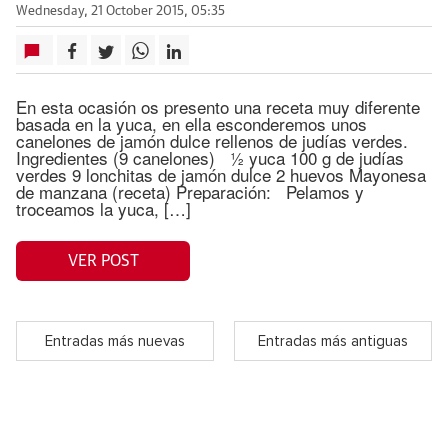
Wednesday, 21 October 2015, 05:35
En esta ocasión os presento una receta muy diferente
basada en la yuca, en ella esconderemos unos
canelones de jamón dulce rellenos de judías verdes.
Ingredientes (9 canelones) ½ yuca 100 g de judías
verdes 9 lonchitas de jamón dulce 2 huevos Mayonesa
de manzana (receta) Preparación: Pelamos y
troceamos la yuca, […]
VER POST
Entradas más nuevas
Entradas más antiguas