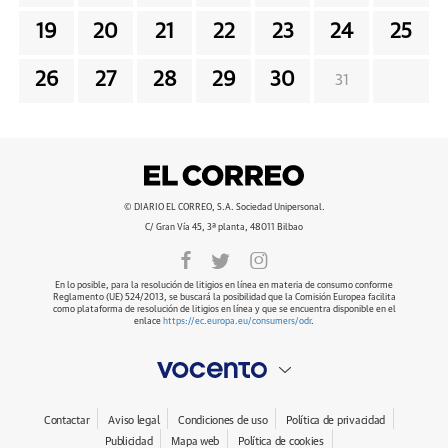
19
20
21
22
23
24
25
26
27
28
29
30
31
© DIARIO EL CORREO, S.A. Sociedad Unipersonal.
C/ Gran Vía 45, 3ª planta, 48011 Bilbao
En lo posible, para la resolución de litigios en línea en materia de consumo conforme
Reglamento (UE) 524/2013, se buscará la posibilidad que la Comisión Europea facilita
como plataforma de resolución de litigios en línea y que se encuentra disponible en el
enlace
https://ec.europa.eu/consumers/odr
.
Contactar
Aviso legal
Condiciones de uso
Política de privacidad
Publicidad
Mapa web
Política de cookies