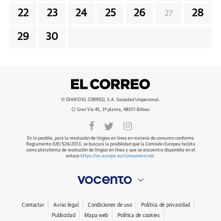
22
23
24
25
26
28
27
29
30
© DIARIO EL CORREO, S.A. Sociedad Unipersonal.
C/ Gran Vía 45, 3ª planta, 48011 Bilbao
En lo posible, para la resolución de litigios en línea en materia de consumo conforme
Reglamento (UE) 524/2013, se buscará la posibilidad que la Comisión Europea facilita
como plataforma de resolución de litigios en línea y que se encuentra disponible en el
enlace
https://ec.europa.eu/consumers/odr
.
Contactar
Aviso legal
Condiciones de uso
Política de privacidad
Publicidad
Mapa web
Política de cookies