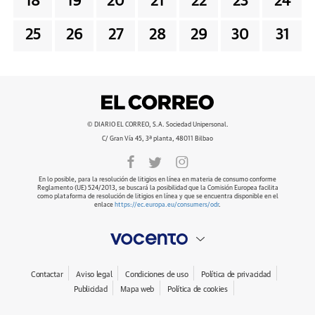
18
19
20
21
22
23
24
25
26
27
28
29
30
31
© DIARIO EL CORREO, S.A. Sociedad Unipersonal.
C/ Gran Vía 45, 3ª planta, 48011 Bilbao
En lo posible, para la resolución de litigios en línea en materia de consumo conforme
Reglamento (UE) 524/2013, se buscará la posibilidad que la Comisión Europea facilita
como plataforma de resolución de litigios en línea y que se encuentra disponible en el
enlace
https://ec.europa.eu/consumers/odr
.
Contactar
Aviso legal
Condiciones de uso
Política de privacidad
Publicidad
Mapa web
Política de cookies