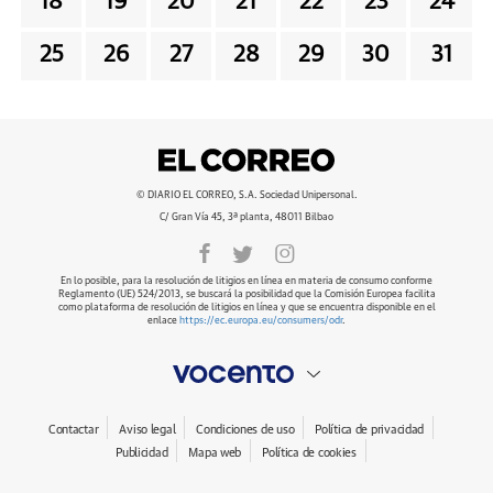
18
19
20
21
22
23
24
25
26
27
28
29
30
31
© DIARIO EL CORREO, S.A. Sociedad Unipersonal.
C/ Gran Vía 45, 3ª planta, 48011 Bilbao
En lo posible, para la resolución de litigios en línea en materia de consumo conforme
Reglamento (UE) 524/2013, se buscará la posibilidad que la Comisión Europea facilita
como plataforma de resolución de litigios en línea y que se encuentra disponible en el
enlace
https://ec.europa.eu/consumers/odr
.
Contactar
Aviso legal
Condiciones de uso
Política de privacidad
Publicidad
Mapa web
Política de cookies