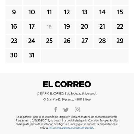
9
10
11
12
13
14
15
16
17
19
20
21
22
18
23
24
25
26
27
28
29
30
31
© DIARIO EL CORREO, S.A. Sociedad Unipersonal.
C/ Gran Vía 45, 3ª planta, 48011 Bilbao
En lo posible, para la resolución de litigios en línea en materia de consumo conforme
Reglamento (UE) 524/2013, se buscará la posibilidad que la Comisión Europea facilita
como plataforma de resolución de litigios en línea y que se encuentra disponible en el
enlace
https://ec.europa.eu/consumers/odr
.