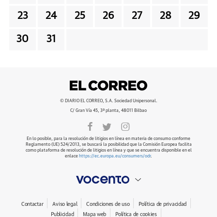
23
24
25
26
27
28
29
30
31
© DIARIO EL CORREO, S.A. Sociedad Unipersonal.
C/ Gran Vía 45, 3ª planta, 48011 Bilbao
En lo posible, para la resolución de litigios en línea en materia de consumo conforme
Reglamento (UE) 524/2013, se buscará la posibilidad que la Comisión Europea facilita
como plataforma de resolución de litigios en línea y que se encuentra disponible en el
enlace
https://ec.europa.eu/consumers/odr
.
Contactar
Aviso legal
Condiciones de uso
Política de privacidad
Publicidad
Mapa web
Política de cookies