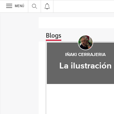
>
MENÚ
Blogs
IÑAKI CERRAJERIA
La ilustración