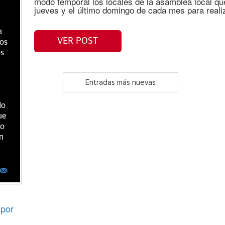
modo temporal los locales de la asamblea local q
jueves y el último domingo de cada mes para realiz
a
VER POST
ios
os
Entradas más nuevas
do
ue
ro
n
por