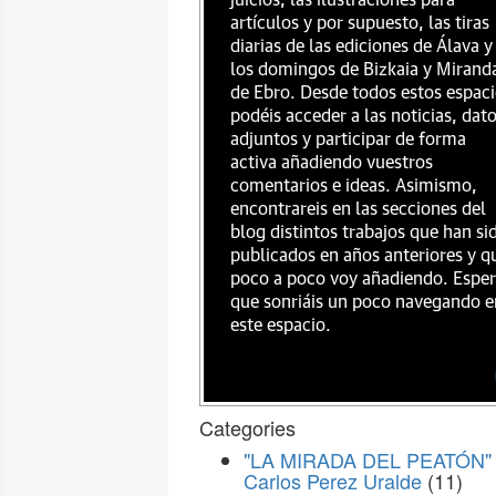
juicios, las ilustraciones para
artículos y por supuesto, las tiras
diarias de las ediciones de Álava y
los domingos de Bizkaia y Mirand
de Ebro. Desde todos estos espac
podéis acceder a las noticias, dat
adjuntos y participar de forma
activa añadiendo vuestros
comentarios e ideas. Asimismo,
encontrareis en las secciones del
blog distintos trabajos que han si
publicados en años anteriores y q
poco a poco voy añadiendo. Espe
que sonriáis un poco navegando e
este espacio.
Categories
"LA MIRADA DEL PEATÓN" 
Carlos Perez Uralde
(11)