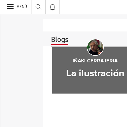
>
MENÚ
Blogs
IÑAKI CERRAJERIA
La ilustración