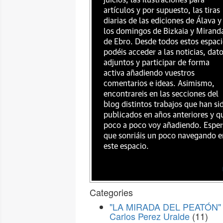
juicios, las ilustraciones para
artículos y por supuesto, las tiras
diarias de las ediciones de Álava y
los domingos de Bizkaia y Mirand
de Ebro. Desde todos estos espac
podéis acceder a las noticias, dat
adjuntos y participar de forma
activa añadiendo vuestros
comentarios e ideas. Asimismo,
encontrareis en las secciones del
blog distintos trabajos que han si
publicados en años anteriores y q
poco a poco voy añadiendo. Espe
que sonriáis un poco navegando e
este espacio.
Categories
"LA MIRADA DEL PEATÓN" 
Carlos Perez Uralde
(11)