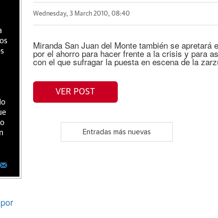
Wednesday, 3 March 2010, 08:40
a
ios
Miranda San Juan del Monte también se apretará el
os
por el ahorro para hacer frente a la crisis y para
con el que sufragar la puesta en escena de la zarzu
VER POST
do
ue
ro
Entradas más nuevas
n
por