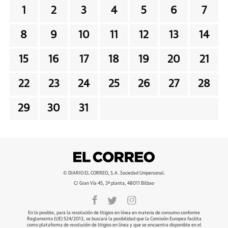
1
2
3
4
5
6
7
8
9
10
11
12
13
14
15
16
17
18
19
20
21
22
23
24
25
26
27
28
29
30
31
© DIARIO EL CORREO, S.A. Sociedad Unipersonal.
C/ Gran Vía 45, 3ª planta, 48011 Bilbao
En lo posible, para la resolución de litigios en línea en materia de consumo conforme
Reglamento (UE) 524/2013, se buscará la posibilidad que la Comisión Europea facilita
como plataforma de resolución de litigios en línea y que se encuentra disponible en el