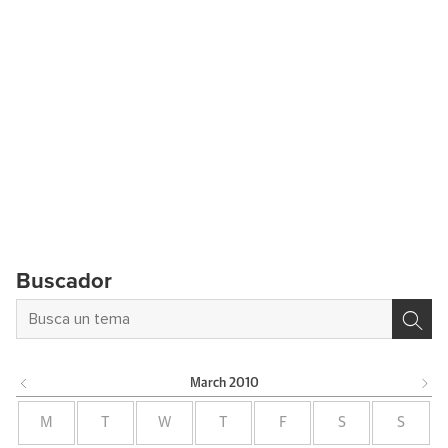
Buscador
March
2010
M
T
W
T
F
S
S