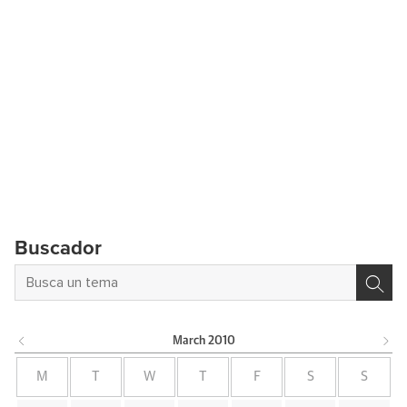
Buscador
March
2010
M
T
W
T
F
S
S