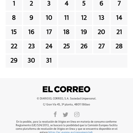
1
2
3
4
5
6
7
8
9
10
11
12
13
14
15
16
17
18
19
20
21
22
23
24
25
26
27
28
29
30
31
© DIARIO EL CORREO, S.A. Sociedad Unipersonal.
C/ Gran Vía 45, 3ª planta, 48011 Bilbao
En lo posible, para la resolución de litigios en línea en materia de consumo conforme
Reglamento (UE) 524/2013, se buscará la posibilidad que la Comisión Europea facilita
como plataforma de resolución de litigios en línea y que se encuentra disponible en el
enlace
https://ec.europa.eu/consumers/odr
.