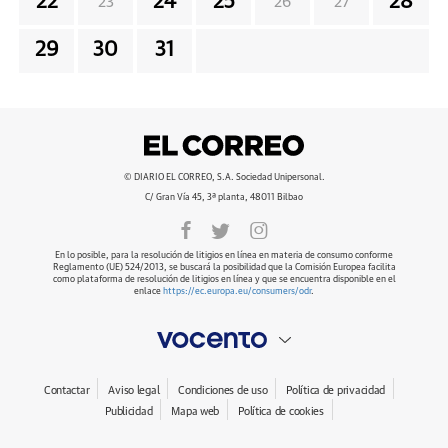
22
24
25
28
23
26
27
29
30
31
© DIARIO EL CORREO, S.A. Sociedad Unipersonal.
C/ Gran Vía 45, 3ª planta, 48011 Bilbao
En lo posible, para la resolución de litigios en línea en materia de consumo conforme
Reglamento (UE) 524/2013, se buscará la posibilidad que la Comisión Europea facilita
como plataforma de resolución de litigios en línea y que se encuentra disponible en el
enlace
https://ec.europa.eu/consumers/odr
.
Contactar
Aviso legal
Condiciones de uso
Política de privacidad
Publicidad
Mapa web
Política de cookies