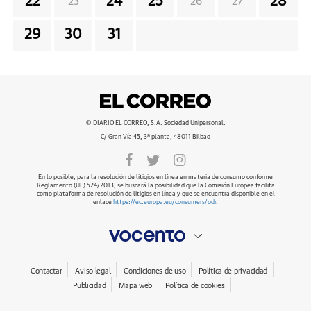
22
24
25
28
23
26
27
29
30
31
© DIARIO EL CORREO, S.A. Sociedad Unipersonal.
C/ Gran Vía 45, 3ª planta, 48011 Bilbao
En lo posible, para la resolución de litigios en línea en materia de consumo conforme
Reglamento (UE) 524/2013, se buscará la posibilidad que la Comisión Europea facilita
como plataforma de resolución de litigios en línea y que se encuentra disponible en el
enlace
https://ec.europa.eu/consumers/odr
.
Contactar
Aviso legal
Condiciones de uso
Política de privacidad
Publicidad
Mapa web
Política de cookies