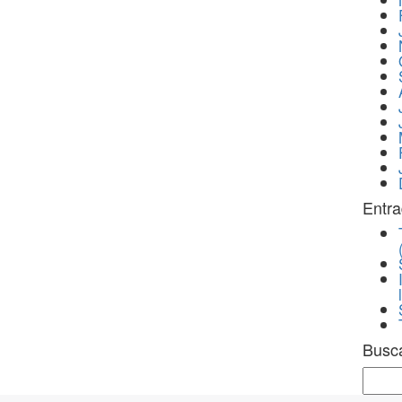
Entra
Busc
Sear
for: