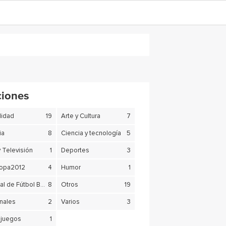
ciones
lidad
19
Arte y Cultura
7
ia
8
Ciencia y tecnología
5
y Televisión
1
Deportes
3
copa2012
4
Humor
1
Mundial de Fútbol Brasil 2014
8
Otros
19
nales
2
Varios
3
juegos
1