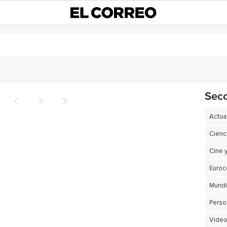
Sec
Actua
Cienc
Cine 
Euro
Perso
Video