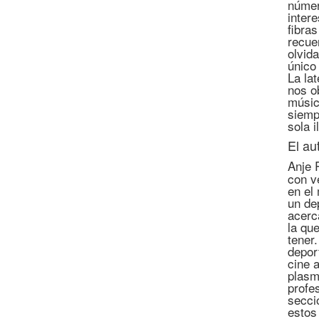
númer
inter
fibra
recue
olvid
único 
La lat
nos o
músic
siemp
sola 
El au
Anje 
con v
en el
un de
acerc
la qu
tener
depor
cine 
plasm
profe
secci
estos