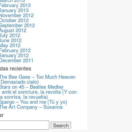
February 2013
January 2013
November 2012
October 2012
September 2012
August 2012
July 2012
June 2012
May 2012
February 2012
January 2012
December 2011
das recientes
The Bee Gees – Too Much Heaven
(Demasiado cielo)
Stars on 45 – Beatles Medley
I amb el somriure, la revolta (Y con
la sonrisa, la revuelta)
Spargo – You and me (Tú y yo)
The Art Company – Susanna
ar
ch