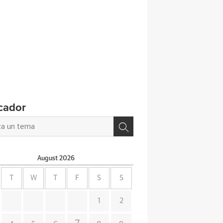
cador
August
2026
T
W
T
F
S
S
1
2