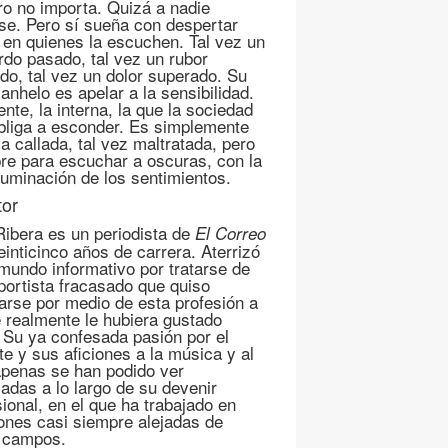
o no importa. Quizá a nadie
ese. Pero sí sueña con despertar
s en quienes la escuchen. Tal vez un
rdo pasado, tal vez un rubor
ado, tal vez un dolor superado. Su
anhelo es apelar a la sensibilidad.
ente, la interna, la que la sociedad
bliga a esconder. Es simplemente
a callada, tal vez maltratada, pero
re para escuchar a oscuras, con la
iluminación de los sentimientos.
tor
Ribera es un periodista de
El Correo
einticinco años de carrera. Aterrizó
 mundo informativo por tratarse de
portista fracasado que quiso
arse por medio de esta profesión a
e realmente le hubiera gustado
. Su ya confesada pasión por el
te y sus aficiones a la música y al
apenas se han podido ver
adas a lo largo de su devenir
sional, en el que ha trabajado en
ones casi siempre alejadas de
 campos.