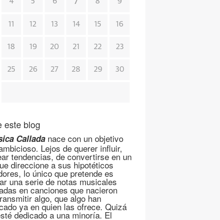
7
4
5
6
8
9
11
12
13
14
15
16
18
19
20
21
22
23
25
26
27
28
29
30
 este blog
nace con un objetivo
ica Callada
mbicioso. Lejos de querer influir,
ear tendencias, de convertirse en un
que direccione a sus hipotéticos
dores, lo único que pretende es
ar una serie de notas musicales
adas en canciones que nacieron
transmitir algo, que algo han
cado ya en quien las ofrece. Quizá
esté dedicado a una minoría. El