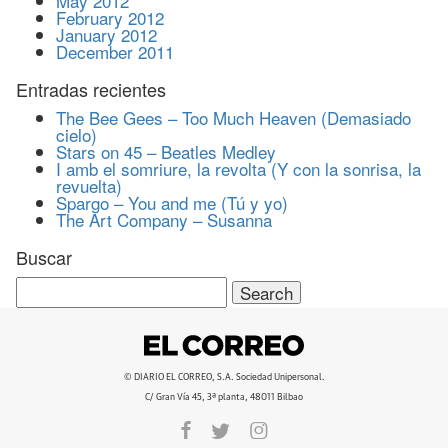
May 2012
February 2012
January 2012
December 2011
Entradas recientes
The Bee Gees – Too Much Heaven (Demasiado
cielo)
Stars on 45 – Beatles Medley
I amb el somriure, la revolta (Y con la sonrisa, la
revuelta)
Spargo – You and me (Tú y yo)
The Art Company – Susanna
Buscar
Search
for:
© DIARIO EL CORREO, S.A. Sociedad Unipersonal.
C/ Gran Vía 45, 3ª planta, 48011 Bilbao