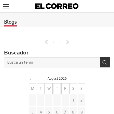
>
Blogs
Buscador
August
2026
M
T
W
T
F
S
S
1
2
7
3
4
5
6
8
9